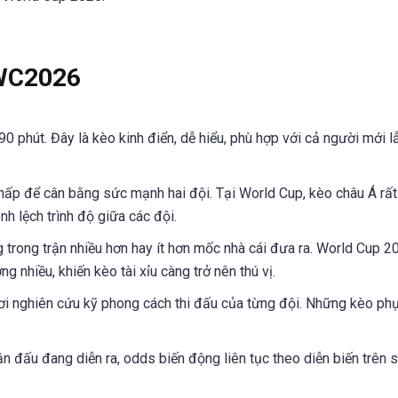
 WC2026
0 phút. Đây là kèo kinh điển, dễ hiểu, phù hợp với cả người mới l
ấp để cân bằng sức mạnh hai đội. Tại World Cup, kèo châu Á rấ
h lệch trình độ giữa các đội.
trong trận nhiều hơn hay ít hơn mốc nhà cái đưa ra. World Cup 2
 nhiều, khiến kèo tài xỉu càng trở nên thú vị.
i nghiên cứu kỹ phong cách thi đấu của từng đội. Những kèo ph
n đấu đang diễn ra, odds biến động liên tục theo diễn biến trên s