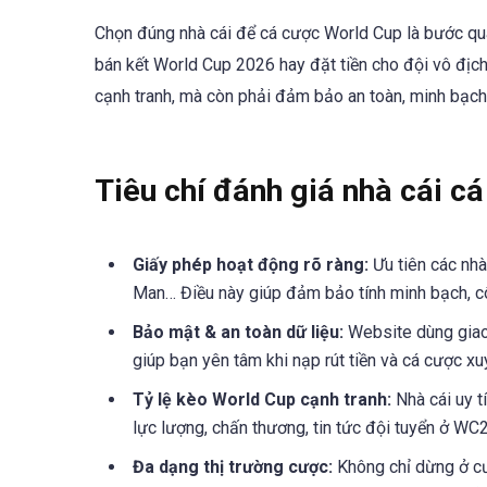
Chọn đúng nhà cái để cá cược World Cup là bước qua
bán kết World Cup 2026 hay đặt tiền cho đội vô địch
cạnh tranh, mà còn phải đảm bảo an toàn, minh bạch
Tiêu chí đánh giá nhà cái c
Giấy phép hoạt động rõ ràng:
Ưu tiên các nhà
Man… Điều này giúp đảm bảo tính minh bạch, cô
Bảo mật & an toàn dữ liệu:
Website dùng giao 
giúp bạn yên tâm khi nạp rút tiền và cá cược 
Tỷ lệ kèo World Cup cạnh tranh:
Nhà cái uy t
lực lượng, chấn thương, tin tức đội tuyển ở WC
Đa dạng thị trường cược:
Không chỉ dừng ở cư