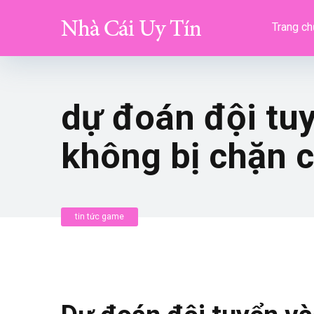
Trang ch
dự đoán đội tu
không bị chặn c
tin tức game