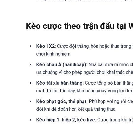
Kèo cược theo trận đấu tại
Kèo 1X2:
Cược đội thắng, hòa hoặc thua trong 9
chơi kinh nghiệm.
Kèo châu Á (handicap):
Nhà cái đưa ra mức ch
ưa chuộng vì cho phép người chơi khai thác chên
Kèo tài xỉu bàn thắng:
Cược tổng số bàn thắng 
mật độ thi đấu dày, khả năng xoay vòng lực lượng
Kèo phạt góc, thẻ phạt:
Phù hợp với người chơ
đôi khi dễ đoán hơn kết quả thắng thua.
Kèo hiệp 1, hiệp 2, kèo live:
Cược trong khi trậ