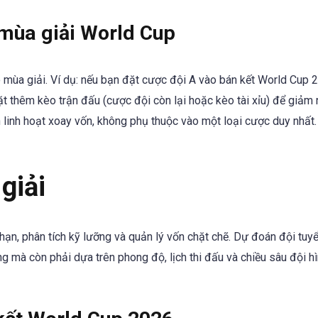
 mùa giải World Cup
 mùa giải. Ví dụ: nếu bạn đặt cược đội A vào bán kết World Cup 
 thêm kèo trận đấu (cược đội còn lại hoặc kèo tài xỉu) để giảm r
 linh hoạt xoay vốn, không phụ thuộc vào một loại cược duy nhất.
giải
ạn, phân tích kỹ lưỡng và quản lý vốn chặt chẽ. Dự đoán đội tuy
g mà còn phải dựa trên phong độ, lịch thi đấu và chiều sâu đội hì