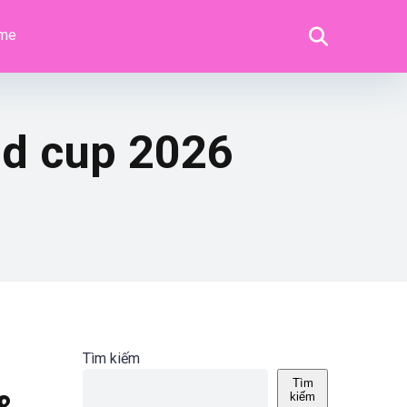
ame
ld cup 2026
Tìm kiếm
Tìm
kiếm