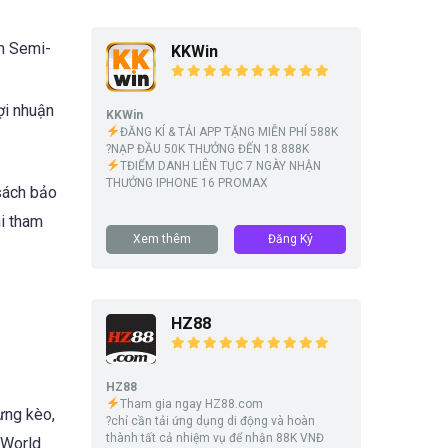
h Semi-
KKWin
ợi nhuận
KKWin
ĐĂNG KÍ & TẢI APP TẶNG MIỄN PHÍ 588K
?NẠP ĐẦU 50K THƯỞNG ĐẾN 18.888K
TĐIỂM DANH LIÊN TỤC 7 NGÀY NHẬN
THƯỞNG IPHONE 16 PROMAX
 sách bảo
hi tham
Xem thêm
Đăng Ký
HZ88
HZ88
Tham gia ngay HZ88.com
ừng kèo,
?chỉ cần tải ứng dụng di động và hoàn
thành tất cả nhiệm vụ để nhận 88K VNĐ
 World