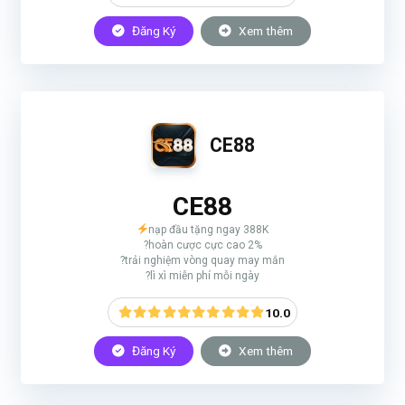
Đăng Ký
Xem thêm
CE88
CE88
nạp đầu tặng ngay 388K
?hoàn cược cực cao 2%
?trải nghiệm vòng quay may mắn
?lì xì miễn phí mỗi ngày
10.0
Đăng Ký
Xem thêm