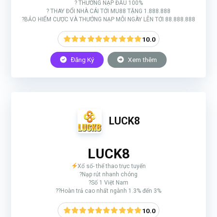
? THƯỞNG NẠP ĐẦU 100%
? THAY ĐỔI NHÀ CÁI TỚI MU88 TẶNG 1.888.888
?BẢO HIỂM CƯỢC VÀ THƯỞNG NẠP MỖI NGÀY LÊN TỚI 88.888.888
10.0
Đăng Ký
Xem thêm
LUCK8
LUCK8
Xổ số- thể thao trực tuyến
?Nạp rút nhanh chóng
?Số 1 Việt Nam
??Hoàn trả cao nhất ngành 1.3% đến 3%
10.0