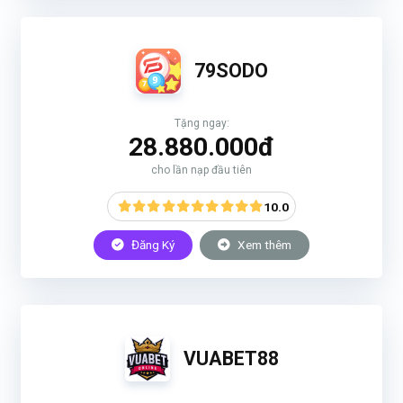
79SODO
Tặng ngay:
28.880.000đ
cho lần nạp đầu tiên
10.0
Đăng Ký
Xem thêm
VUABET88