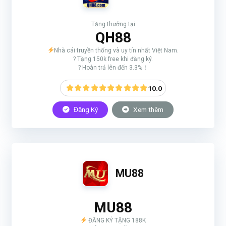
Tặng thưởng tại
QH88
Nhà cái truyền thống và uy tín nhất Việt Nam.
? Tặng 150k free khi đăng ký.
? Hoàn trả lên đến 3.3%！
10.0
Đăng Ký
Xem thêm
MU88
MU88
ĐĂNG KÝ TẶNG 188K