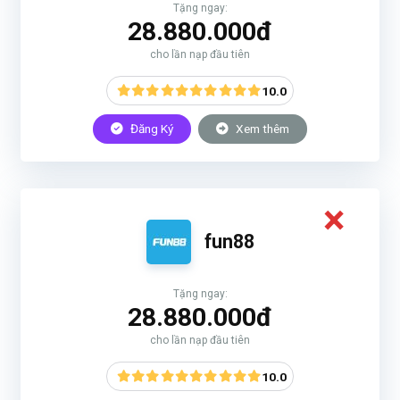
Tặng ngay:
28.880.000đ
cho lần nạp đầu tiên
10.0
Đăng Ký
Xem thêm
fun88
Tặng ngay:
28.880.000đ
cho lần nạp đầu tiên
10.0