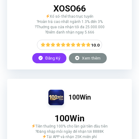
XOSO66
Xổ số- thể thao trực tuyến
?Hoàn trả cao nhất ngành 1.3% đến 3%
?Thưởng qua cửa nhận tối đa 25.000.000
?Điểm danh nhận ngay 5.666
10.0
Đăng Ký
Xem thêm
100Win
100Win
Tiền thưởng 100% cho lần gửi tiền đầu tiên
?Đăng nhập mỗi ngày để nhận tới 8888K
Tải APP và nhận 25K miễn phí