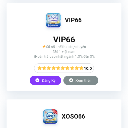
VIP66
VIP66
Xổ số- thể thao trực tuyến
?Số 1 việt nam
?Hoàn trả cao nhất ngành 1.3% đến 3%
10.0
Đăng Ký
Xem thêm
XOSO66