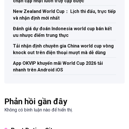
chặn cập nhật luôn truy cập được
New Zealand World Cup： Lịch thi đấu, trực tiếp
và nhận định mới nhất
Đánh giá dự đoán Indonesia world cup bán kết
ưu nhược điểm trung thực
Tải nhận định chuyên gia China world cup vòng
knock out trên điện thoại mượt mà dễ dùng
App OKVIP khuyến mãi World Cup 2026 tải
nhanh trên Android iOS
Phản hồi gần đây
Không có bình luận nào để hiển thị.