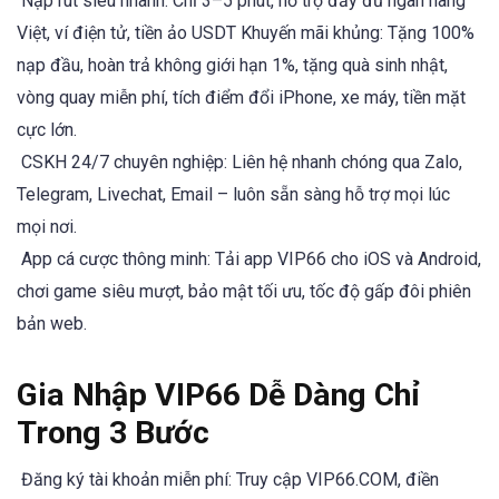
Nạp rút siêu nhanh: Chỉ 3–5 phút, hỗ trợ đầy đủ ngân hàng
Việt, ví điện tử, tiền ảo USDT Khuyến mãi khủng: Tặng 100%
nạp đầu, hoàn trả không giới hạn 1%, tặng quà sinh nhật,
vòng quay miễn phí, tích điểm đổi iPhone, xe máy, tiền mặt
cực lớn.
CSKH 24/7 chuyên nghiệp: Liên hệ nhanh chóng qua Zalo,
Telegram, Livechat, Email – luôn sẵn sàng hỗ trợ mọi lúc
mọi nơi.
App cá cược thông minh: Tải app VIP66 cho iOS và Android,
chơi game siêu mượt, bảo mật tối ưu, tốc độ gấp đôi phiên
bản web.
Gia Nhập VIP66 Dễ Dàng Chỉ
Trong 3 Bước
Đăng ký tài khoản miễn phí: Truy cập VIP66.COM, điền