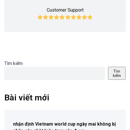
Customer Support
Tìm kiếm
Tìm
kiếm
Bài viết mới
nhận định Vietnam world cup ngày mai không bị