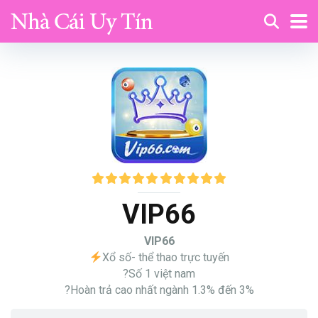
VIP66
VIP66
Xổ số- thể thao trực tuyến
?Số 1 việt nam
?Hoàn trả cao nhất ngành 1.3% đến 3%