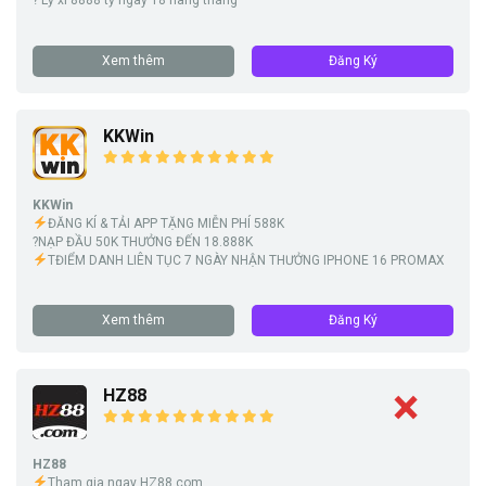
Xem thêm
Đăng Ký
KKWin
KKWin
ĐĂNG KÍ & TẢI APP TẶNG MIỄN PHÍ 588K
?NẠP ĐẦU 50K THƯỞNG ĐẾN 18.888K
TĐIỂM DANH LIÊN TỤC 7 NGÀY NHẬN THƯỞNG IPHONE 16 PROMAX
Xem thêm
Đăng Ký
HZ88
HZ88
Tham gia ngay HZ88.com