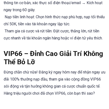
thông tin cơ bản, xác thực số điện thoại/email → Kích hoạt
ngay trong 60 giây.
Nạp tiền linh hoạt: Chọn hình thức nạp phù hợp, nạp tối thiểu
chỉ 50K, tiền vào tài khoản ngay lập tức.
Tham gia cá cược và rút tiền: Đặt cược, thắng lớn, rút tiền
cực nhanh về tài khoản ngân hàng hoặc ví điện tử yêu thích.
VIP66 – Đỉnh Cao Giải Trí Không
Thể Bỏ Lỡ
Đừng chần chừ nữa! Đăng ký ngay hôm nay để nhận ngay ưu
đãi 100% thưởng nạp đầu, tham gia vào cộng đồng VIP66
sôi động và tận hưởng không gian cá cược chuẩn quốc tế.
Hàng triệu người chơi đã chọn VIP66, còn bạn thì sao?