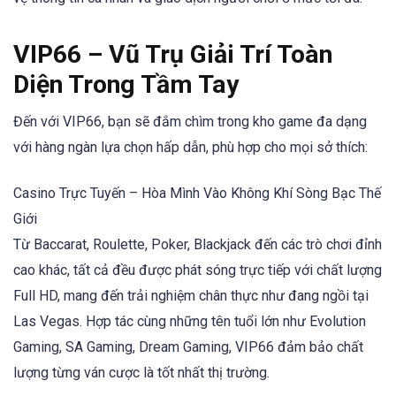
VIP66 – Vũ Trụ Giải Trí Toàn
Diện Trong Tầm Tay
Đến với VIP66, bạn sẽ đắm chìm trong kho game đa dạng
với hàng ngàn lựa chọn hấp dẫn, phù hợp cho mọi sở thích:
Casino Trực Tuyến – Hòa Mình Vào Không Khí Sòng Bạc Thế
Giới
Từ Baccarat, Roulette, Poker, Blackjack đến các trò chơi đỉnh
cao khác, tất cả đều được phát sóng trực tiếp với chất lượng
Full HD, mang đến trải nghiệm chân thực như đang ngồi tại
Las Vegas. Hợp tác cùng những tên tuổi lớn như Evolution
Gaming, SA Gaming, Dream Gaming, VIP66 đảm bảo chất
lượng từng ván cược là tốt nhất thị trường.